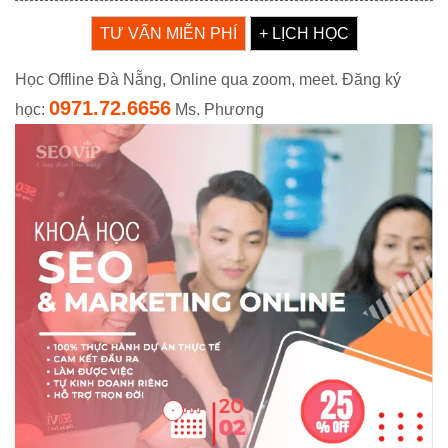
TƯ VẤN MIỄN PHÍ
+ LỊCH HỌC
Học Offline Đà Nẵng, Online qua zoom, meet. Đăng ký
0971.72.6656
học:
Ms. Phương