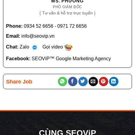
MS. PHƯƠNG
PHÓ GIÁM ĐỐC
( Tư vấn & hỗ trợ trực tuyến )
Phone:
0934 52 6656
-
0971 72 6656
Email:
info@seovip.vn
Chat:
Zalo
Gọi video
Facebook:
SEOViP™ Google Marketing Agency
Share Job
CÙNG SEOViP