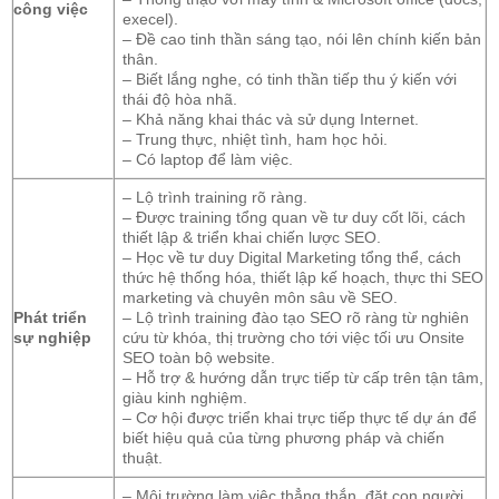
công việc
execel).
– Đề cao tinh thần sáng tạo, nói lên chính kiến bản
thân.
– Biết lắng nghe, có tinh thần tiếp thu ý kiến với
thái độ hòa nhã.
– Khả năng khai thác và sử dụng Internet.
– Trung thực, nhiệt tình, ham học hỏi.
– Có laptop để làm việc.
– Lộ trình training rõ ràng.
– Được training tổng quan về tư duy cốt lõi, cách
thiết lập & triển khai chiến lược SEO.
– Học về tư duy Digital Marketing tổng thể, cách
thức hệ thống hóa, thiết lập kế hoạch, thực thi SEO
marketing và chuyên môn sâu về SEO.
Phát triển
– Lộ trình training đào tạo SEO rõ ràng từ nghiên
sự nghiệp
cứu từ khóa, thị trường cho tới việc tối ưu Onsite
SEO toàn bộ website.
– Hỗ trợ & hướng dẫn trực tiếp từ cấp trên tận tâm,
giàu kinh nghiệm.
– Cơ hội được triển khai trực tiếp thực tế dự án để
biết hiệu quả của từng phương pháp và chiến
thuật.
– Môi trường làm việc thẳng thắn, đặt con người