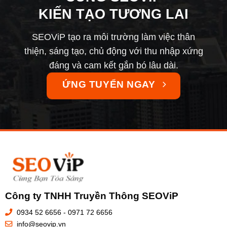
KIẾN TẠO TƯƠNG LAI
SEOViP tạo ra môi trường làm việc thân
thiện, sáng tạo, chủ động với thu nhập xứng
đáng và cam kết gắn bó lâu dài.
ỨNG TUYỂN NGAY
Công ty TNHH Truyền Thông SEOViP
0934 52 6656 - 0971 72 6656
info@seovip.vn