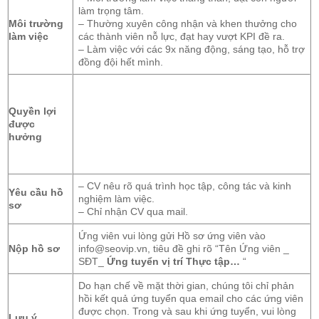
làm trọng tâm.
Môi trường
– Thường xuyên công nhận và khen thưởng cho
làm việc
các thành viên nỗ lực, đạt hay vượt KPI đề ra.
– Làm việc với các 9x năng động, sáng tạo, hỗ trợ
đồng đội hết mình.
Quyền lợi
được
hưởng
– CV nêu rõ quá trình học tập, công tác và kinh
Yêu cầu hồ
nghiệm làm việc.
sơ
– Chỉ nhận CV qua mail.
Ứng viên vui lòng gửi Hồ sơ ứng viên vào
Nộp hồ sơ
info@seovip.vn, tiêu đề ghi rõ “Tên Ứng viên _
SĐT_
Ứng tuyển vị trí Thực tập…
“
Do hạn chế về mặt thời gian, chúng tôi chỉ phản
hồi kết quả ứng tuyển qua email cho các ứng viên
được chọn. Trong và sau khi ứng tuyển, vui lòng
Lưu ý