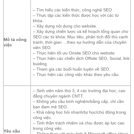
– Tìm hiểu các kiến thức, công nghệ SEO
– Thực tập các kiến thức được học với các từ
khóa.
– Xây dựng nội dung cho website.
– Xây dựng chiến lược và kế hoạch tổng quan cho
SEO các từ khóa: Mục tiêu, phân tích đối thủ cạnh
Mô tả công
tranh, thời gian …theo sự hướng dẫn của chuyên
việc
viên SEO.
– Thực hiện tối ưu Onsite SEO cho website.
– Thực hiện các chiến dịch Offsite SEO, Social, link
buiding.
– Tham gia các buổi huấn luyện về SEO.
– Thực hiện các công việc khác theo yêu cầu.
– Sinh viên năm thứ 3, 4 các trường đại học, cao
đẳng chuyên ngành CNTT.
– Không yêu cầu kinh nghiệm/bằng cấp, chỉ cần
bạn đam mê SEO.
– Khả năng học hỏi nhanh/tự học/chủ động trong
công việc.
– Tinh thần trách nhiệm và chịu được áp lực cao
trong công việc.
Yêu cầu
– Thông thạo với máy tính & Microsoft office (docs,