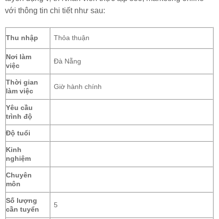
với thông tin chi tiết như sau:
Thu nhập
Thỏa thuận
Nơi làm
Đà Nẵng
việc
Thời gian
Giờ hành chính
làm việc
Yêu cầu
trình độ
Độ tuổi
Kinh
nghiệm
Chuyên
môn
Số lượng
5
cần tuyển