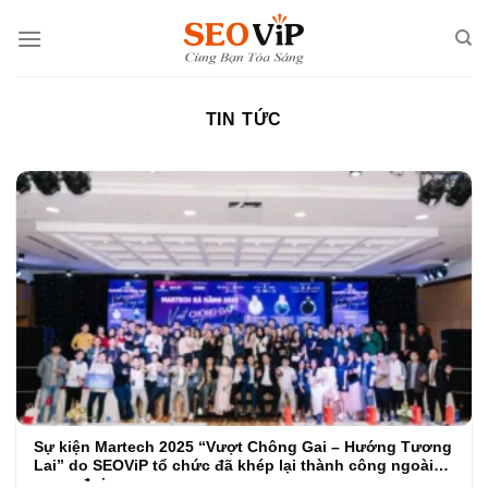
Skip
to
content
TIN TỨC
Sự kiện Martech 2025 “Vượt Chông Gai – Hướng Tương
Lai” do SEOViP tổ chức đã khép lại thành công ngoài
mong đợi