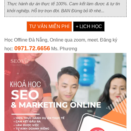
Thực hành dự án thực tế 100%. Cam kết làm được & tự tin
khởi nghiệp. Hỗ trợ trọn đời. BẠN Đừng bỏ lỡ nhé...
TƯ VẤN MIỄN PHÍ
+ LỊCH HỌC
Học Offline Đà Nẵng, Online qua zoom, meet. Đăng ký
0971.72.6656
học:
Ms. Phương