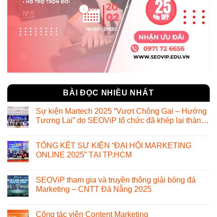
BÀI ĐỌC NHIỀU NHẤT
Sự kiện Martech 2025 “Vượt Chông Gai – Hướng
Tương Lai” do SEOViP tổ chức đã khép lại thành
công ngoài mong đợi
TỔNG KẾT SỰ KIỆN “ĐẠI HỘI MARKETING
ONLINE 2025” TẠI TP.HCM
SEOViP tham gia và truyền thông giải bóng đá
Marketing – CNTT Đà Nẵng 2025
Cộng tác viên Content Marketing