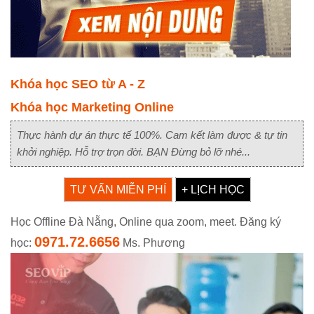
Khóa học SEO từ A - Z
Khóa học Marketing Online
Thực hành dự án thực tế 100%. Cam kết làm được & tự tin
khởi nghiệp. Hỗ trợ trọn đời. BẠN Đừng bỏ lỡ nhé...
TƯ VẤN MIỄN PHÍ
+ LỊCH HỌC
Học Offline Đà Nẵng, Online qua zoom, meet. Đăng ký
0971.72.6656
học:
Ms. Phương