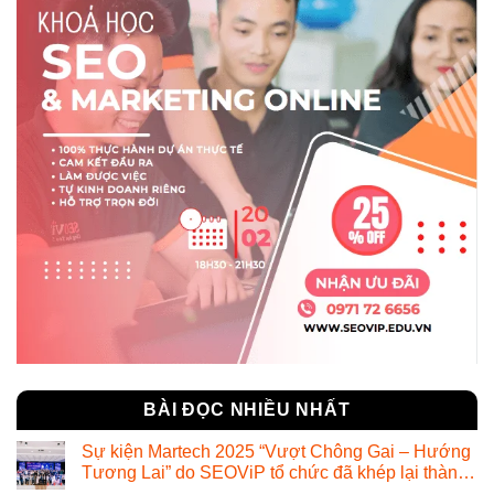
BÀI ĐỌC NHIỀU NHẤT
Sự kiện Martech 2025 “Vượt Chông Gai – Hướng
Tương Lai” do SEOViP tổ chức đã khép lại thành
công ngoài mong đợi