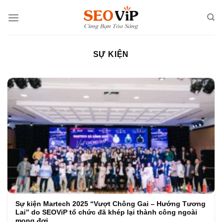
Skip
to
content
SỰ KIỆN
Sự kiện Martech 2025 “Vượt Chông Gai – Hướng Tương
Lai” do SEOViP tổ chức đã khép lại thành công ngoài
mong đợi